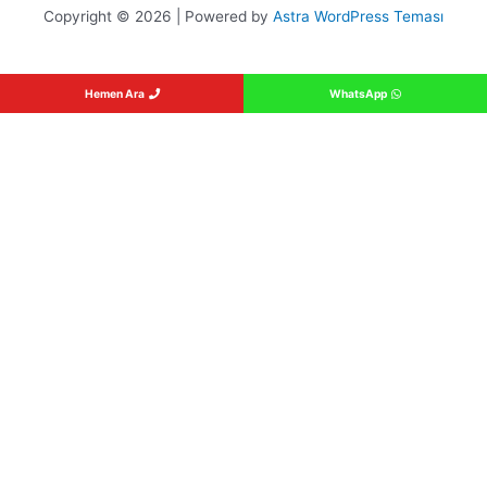
Copyright © 2026 | Powered by
Astra WordPress Teması
Hemen Ara
WhatsApp
Kiralago Kiralama Servisi
Armut Minder Kiralama
Online Kubbeli Çadır Kiralama
Online Piramit Soba Kiralama
Şemsiye Kiralama Fiyatları
Online Palmiye Soba Kiralama
Online Armut Minder Kiralama
Dev Şemsiye Kiralama
Kirala 360
Kiralık Şişme Oyun Parkı
Şişme Oyun Parkı Kiralama Fiyatları
Online Şemsiye Kiralama