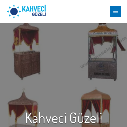
İçeriğe
atla
Main
Men
Kahveci Güzeli