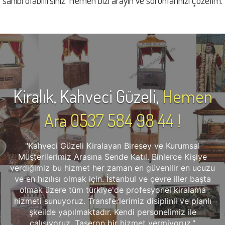
sahibi olabilirsiniz. Hemen bizi arayın ve sorunlarınızı çözelim.
Kiralık, Kahveci Güzeli,
Hemen
Ara 0537 584 98 44 !
"Kahveci Güzeli Kiralayan Biresey ve Kurumsal
Müşterilerimiz Arasına Sende Katıl. Binlerce Kişiye
verdiğimiz bu hizmet her zaman en güvenilir en ucuzu
ve en hızılısı olmak için. İstanbul ve çevre iller başta
olmak üzere tüm türkiye'de profesyonel kiralama
hizmeti sunuyoruz. Transferlerimiz disiplinli ve planlı
şkeilde yapılmaktadır. Kendi personelimiz ile
çalışıyoruz. Taşeron bir hizmet vermiyoruz."